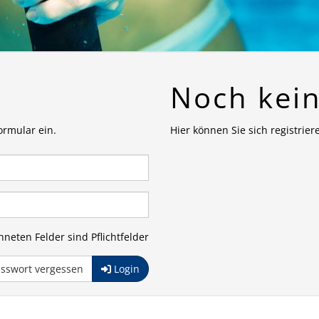
Noch kei
ormular ein.
Hier können Sie sich registrier
neten Felder sind Pflichtfelder
sswort vergessen
Login